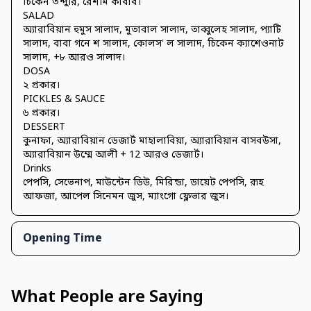
চিকেন তন্দুরি, রেশমি কাবাব।
SALAD
অ্যারাবিয়ান হুমুস সালাদ, মুতাবাল সালাদ, তাব্বুলেহ সালাদ, প্যাটি
সালাদ, বাবা গনে শ সালাদ, কোলস' ল সালাদ, চিকেন ক্যাশেওনাট
সালাদ, +৮ আরও সালাদ।
DOSA
২ প্রকার।
PICKLES & SAUCE
৬ প্রকার।
DESSERT
কুনাফা, অ্যারাবিয়ান ডেজার্ট মাহালাবিয়া, অ্যারাবিয়ান বাসবউসা,
অ্যারাবিয়ান উম্মে আলী + 12 আরও ডেজার্ট।
Drinks
পেপসি, সেভেনাপ, মাউন্টেন ডিউ, মিরিন্ডা, ডায়েট পেপসি, রূহ
আফজা, আপেল সিনেমন জুস, ম্যাংগো ফ্লেভার জুস।
Opening Time
What People are Saying