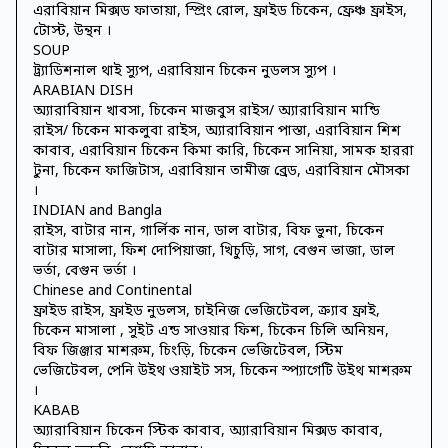
এরাবিয়ান মিক্সড ফাতায়া, স্প্রিং রোল, ফ্রাইড চিকেন, ফ্রেঞ্চ ফ্রাইস,
টোস্ট, উন্থন ।
SOUP
ট্র্যাডিশনাল থাই স্যুপ, এরাবিয়ান চিকেন নুডলস স্যুপ ।
ARABIAN DISH
অ্যারাবিয়ান খাবসা, চিকেন মাজবুস রাইস/ অ্যারাবিয়ান মান্ডি
রাইস/ চিকেন মাকলুবা রাইস, অ্যারাবিয়ান পাস্তা, এরাবিয়ান শিশ
কাবাব, এরাবিয়ান চিকেন কিমা কারি, চিকেন সানিয়া, সামক হাররা
টুনা, চিকেন ফাজিটাস, এরাবিয়ান তামীজ ব্রেড, এরাবিয়ান মৌসকা
।
INDIAN and Bangla
রাইস, বাটার নান, গার্লিক নান, ডাল বাটার, বিফ ভুনা, চিকেন
বাটার মাসালা, ফিশ দোপিয়াজা, খিচুড়ি, সাগ, বেগুন ভাজা, ডাল
ভর্তা, বেগুন ভর্তা ।
Chinese and Continental
ফ্রাইড রাইস, ফ্রাইড নুডলস, চাইনিজ ভেজিটেবল, ক্র্যাব ফ্রাই,
চিকেন মাসালা , সুইট এন্ড সাওয়ার ফিশ, চিকেন চিলি অনিয়ন,
বিফ জিঞ্জার মাশরুম, চিংড়ি, চিকেন ভেজিটেবল, স্টিম
ভেজিটেবল, পেনি উইথ ওয়াইট সস, চিকেন স্প্যাগেটি উইথ মাশরুম
।
KABAB
অ্যারাবিয়ান চিকেন স্টিক কাবাব, অ্যারাবিয়ান মিক্সড কাবাব,