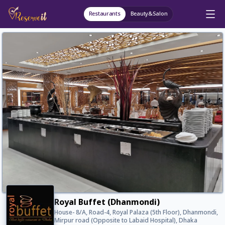
Restaurants
Beauty&Salon
Royal Buffet (Dhanmondi)
House- 8/A, Road-4, Royal Palaza (5th Floor), Dhanmondi,
Mirpur road (Opposite to Labaid Hospital), Dhaka