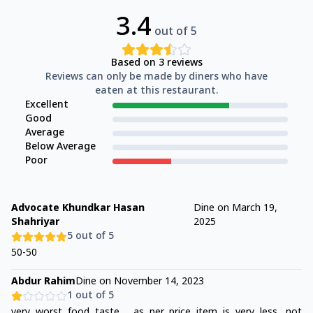
3.4
out of 5
Based on
3
reviews
Reviews can only be made by diners who have
eaten at this restaurant.
Excellent
Good
Average
Below Average
Poor
Advocate Khundkar Hasan
Dine on
March 19,
Shahriyar
2025
5
out of 5
50-50
Abdur Rahim
Dine on
November 14, 2023
1
out of 5
very worst food taste , as per price item is very less, not